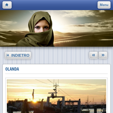
Menu
«
»
INDIETRO
OLANDA